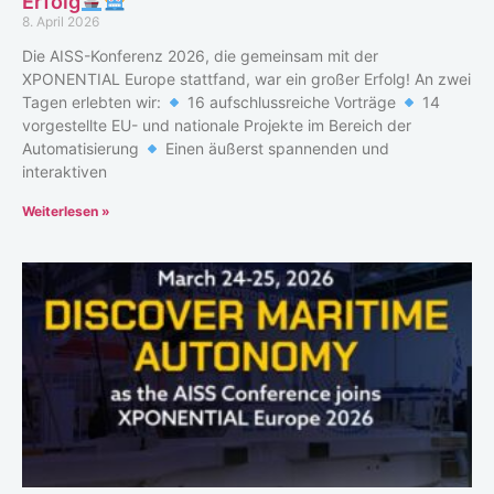
Erfolg
8. April 2026
Die AISS-Konferenz 2026, die gemeinsam mit der
XPONENTIAL Europe stattfand, war ein großer Erfolg! An zwei
Tagen erlebten wir:
16 aufschlussreiche Vorträge
14
vorgestellte EU- und nationale Projekte im Bereich der
Automatisierung
Einen äußerst spannenden und
interaktiven
Weiterlesen »