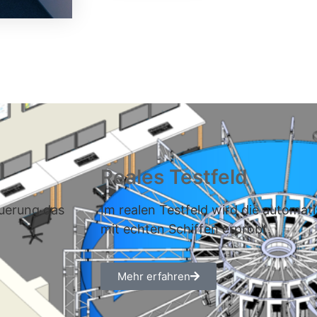
Reales Testfeld
euerung das
Im realen Testfeld wird die automa
mit echten Schiffen erprobt.
Mehr erfahren